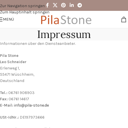
Zur Navigation springen
Zum Hauptinhalt springen
MENÜ
Impressum
Informationen über den Diensteanbieter.
Pila Stone
Leo Schneider
Erlenweg 1,
55471 Wüschheim,
Deutschland
Tel.:
06761 908903
Fax:
06761 14617
E-Mail:
info@pila-stone.de
USt-IdNr.:
DE197973666