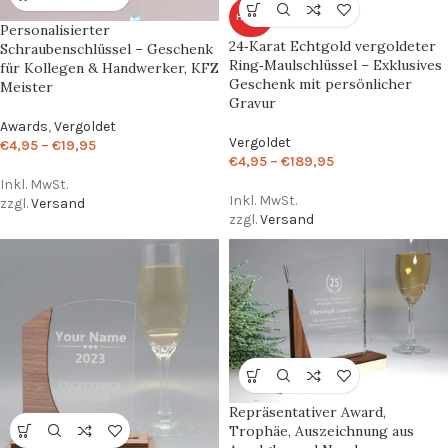
HEISS
Personalisierter
24‑Karat Echtgold vergoldeter
Schraubenschlüssel – Geschenk
Ring‑Maulschlüssel – Exklusives
für Kollegen & Handwerker, KFZ
Geschenk mit persönlicher
Meister
Gravur
Awards
,
Vergoldet
Vergoldet
€
4,95
–
€
19,95
€
4,95
–
€
189,95
Inkl. MwSt.
Inkl. MwSt.
zzgl.
Versand
zzgl.
Versand
Repräsentativer Award,
Trophäe, Auszeichnung aus