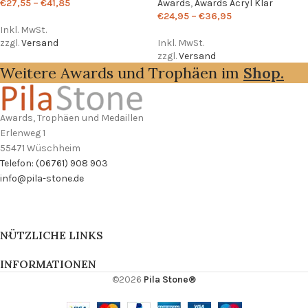
€
27,55
–
€
41,85
Awards
,
Awards Acryl Klar
€
24,95
–
€
36,95
Inkl. MwSt.
zzgl.
Versand
Inkl. MwSt.
zzgl.
Versand
Weitere Awards und Trophäen im
Shop.
Awards, Trophäen und Medaillen
Erlenweg 1
55471 Wüschheim
Telefon: (06761) 908 903
info@pila-stone.de
NÜTZLICHE LINKS
INFORMATIONEN
©2026
Pila Stone®