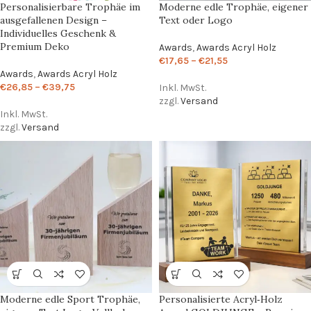
Personalisierbare Trophäe im
Moderne edle Trophäe, eigener
ausgefallenen Design –
Text oder Logo
Individuelles Geschenk &
Premium Deko
Awards
,
Awards Acryl Holz
€
17,65
–
€
21,55
Awards
,
Awards Acryl Holz
€
26,85
–
€
39,75
Inkl. MwSt.
zzgl.
Versand
Inkl. MwSt.
zzgl.
Versand
Moderne edle Sport Trophäe,
Personalisierte Acryl‑Holz