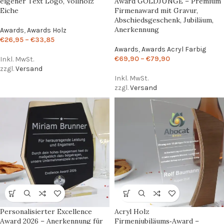
eigener Text Logo, Vollholz
Award GOLDJUNGE – Premium
Eiche
Firmenaward mit Gravur,
Abschiedsgeschenk, Jubiläum,
Anerkennung
Awards
,
Awards Holz
€
26,95
–
€
33,85
Awards
,
Awards Acryl Farbig
€
69,90
–
€
79,90
Inkl. MwSt.
zzgl.
Versand
Inkl. MwSt.
zzgl.
Versand
Personalisierter Excellence
Acryl Holz
Award 2026 – Anerkennung für
Firmenjubiläums‑Award –