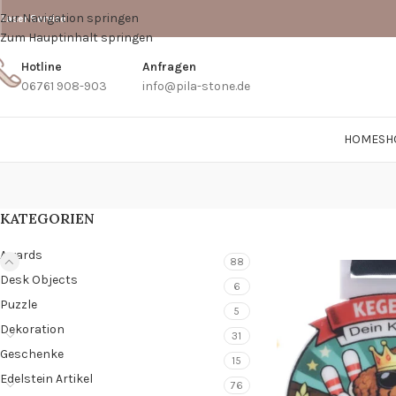
Zur Navigation springen
Laser Service
Zum Hauptinhalt springen
Hotline
Anfragen
06761 908-903
info@pila-stone.de
HOME
SH
KATEGORIEN
Awards
88
Desk Objects
6
Puzzle
5
Dekoration
31
Geschenke
15
Edelstein Artikel
76