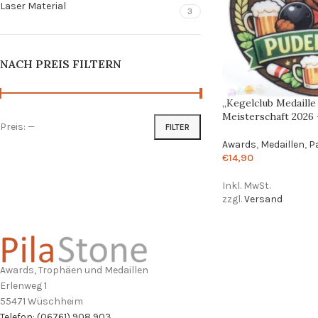
Laser Material
3
NACH PREIS FILTERN
„Kegelclub Medaille
Meisterschaft 2026 
Preis:
—
FILTER
Awards
,
Medaillen
,
P
€
14,90
Inkl. MwSt.
zzgl.
Versand
Awards, Trophäen und Medaillen
Erlenweg 1
55471 Wüschheim
Telefon: (06761) 908 903