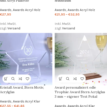
und Acryl Plakette
Nussbaum
Awards
,
Awards Acryl Holz
Awards
,
Awards Acryl Holz
€
27,95
€
21,95
–
€
32,95
Inkl. MwSt.
Inkl. MwSt.
zzgl.
Versand
zzgl.
Versand
Kristall Award, Stern Motiv,
Award personalisiert edle
Acrylglas
Trophäe Award Stern Acrylglas
3 mm – eigener Text Pokal
Awards
,
Awards Acryl Klar
€
27,55
–
€
41,85
Awards
,
Awards Acryl Klar