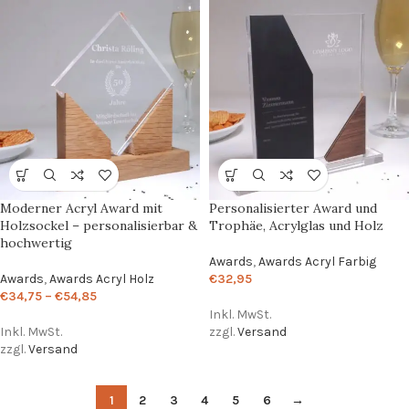
Moderner Acryl Award mit
Personalisierter Award und
Holzsockel – personalisierbar &
Trophäe, Acrylglas und Holz
hochwertig
Awards
,
Awards Acryl Farbig
Awards
,
Awards Acryl Holz
€
32,95
€
34,75
–
€
54,85
Inkl. MwSt.
Inkl. MwSt.
zzgl.
Versand
zzgl.
Versand
1
2
3
4
5
6
→