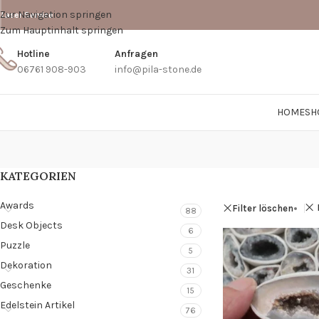
Zur Navigation springen
Laser Service
Zum Hauptinhalt springen
Hotline
Anfragen
06761 908-903
info@pila-stone.de
HOME
SH
KATEGORIEN
Awards
Filter löschen
88
Desk Objects
6
Puzzle
5
Dekoration
31
Geschenke
15
Edelstein Artikel
76