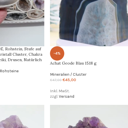
, Rohstein, Stufe auf
-4%
ristall Cluster, Chakra
eiki, Drusen, Natürlich
Achat Geode Blau 1518 g
Rohsteine
Mineralien / Cluster
€
45,00
€
47,00
Inkl. MwSt.
zzgl.
Versand