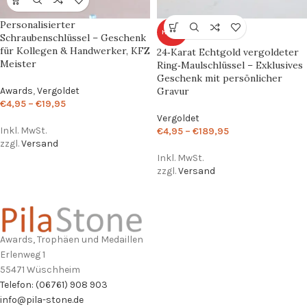
Personalisierter
HEISS
Schraubenschlüssel – Geschenk
für Kollegen & Handwerker, KFZ
24‑Karat Echtgold vergoldeter
Meister
Ring‑Maulschlüssel – Exklusives
Geschenk mit persönlicher
Awards
,
Vergoldet
Gravur
€
4,95
–
€
19,95
Vergoldet
Inkl. MwSt.
€
4,95
–
€
189,95
zzgl.
Versand
Inkl. MwSt.
zzgl.
Versand
Awards, Trophäen und Medaillen
Erlenweg 1
55471 Wüschheim
Telefon: (06761) 908 903
info@pila-stone.de