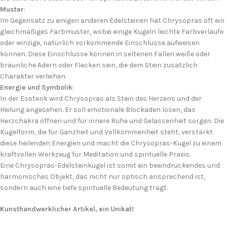
Muster
:
Im Gegensatz zu einigen anderen Edelsteinen hat Chrysopras oft ein
gleichmäßiges Farbmuster, wobei einige Kugeln leichte Farbverläufe
oder winzige, natürlich vorkommende Einschlüsse aufweisen
können. Diese Einschlüsse können in seltenen Fällen weiße oder
bräunliche Adern oder Flecken sein, die dem Stein zusätzlich
Charakter verleihen.
Energie und Symbolik
:
In der Esoterik wird Chrysopras als Stein des Herzens und der
Heilung angesehen. Er soll emotionale Blockaden lösen, das
Herzchakra öffnen und für innere Ruhe und Gelassenheit sorgen. Die
Kugelform, die für Ganzheit und Vollkommenheit steht, verstärkt
diese heilenden Energien und macht die Chrysopras-Kugel zu einem
kraftvollen Werkzeug für Meditation und spirituelle Praxis.
Eine Chrysopras-Edelsteinkugel ist somit ein beeindruckendes und
harmonisches Objekt, das nicht nur optisch ansprechend ist,
sondern auch eine tiefe spirituelle Bedeutung trägt.
Kunsthandwerklicher Artikel, ein Unikat!