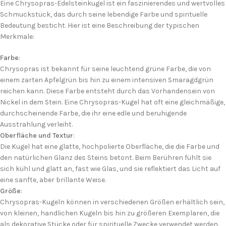
Eine Chrysopras-Edelsteinkugel ist ein faszinierendes und wertvolles
Schmuckstück, das durch seine lebendige Farbe und spirituelle
Bedeutung besticht. Hier ist eine Beschreibung der typischen
Merkmale:
Farbe
:
Chrysopras ist bekannt für seine leuchtend grüne Farbe, die von
einem zarten Apfelgrün bis hin zu einem intensiven Smaragdgrün
reichen kann. Diese Farbe entsteht durch das Vorhandensein von
Nickel in dem Stein. Eine Chrysopras-Kugel hat oft eine gleichmäßige,
durchscheinende Farbe, die ihr eine edle und beruhigende
Ausstrahlung verleiht.
Oberfläche und Textur
:
Die Kugel hat eine glatte, hochpolierte Oberfläche, die die Farbe und
den natürlichen Glanz des Steins betont. Beim Berühren fühlt sie
sich kühl und glatt an, fast wie Glas, und sie reflektiert das Licht auf
eine sanfte, aber brillante Weise.
Größe
:
Chrysopras-Kugeln können in verschiedenen Größen erhältlich sein,
von kleinen, handlichen Kugeln bis hin zu größeren Exemplaren, die
als dekorative Stücke oder für spirituelle Zwecke verwendet werden.