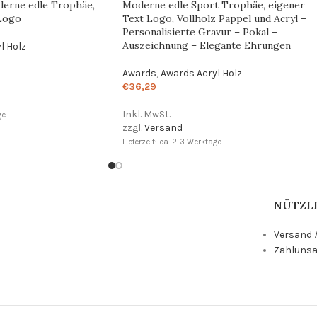
derne edle Trophäe,
Moderne edle Sport Trophäe, eigener
 Logo
Text Logo, Vollholz Pappel und Acryl –
Personalisierte Gravur – Pokal –
Auszeichnung – Elegante Ehrungen
l Holz
Awards
,
Awards Acryl Holz
€
36,29
Inkl. MwSt.
ge
zzgl.
Versand
Lieferzeit: ca. 2-3 Werktage
NÜTZLI
Versand /
Zahlunsa