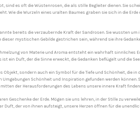
 sind es oft die Wüstenrosen, die als stille Begleiter dienen. Sie sch
ieht. Wie die Wurzeln eines uralten Baumes graben sie sich in die Erd
annte bereits die verzaubernde Kraft der Sandrosen. Sie wussten um i
 dieser mystischen Gebilde gestrichen sein, während sie ihre Gedanke
chmelzung von Materie und Aroma entsteht ein wahrhaft sinnliches Erl
st ein Duft, der die Sinne erweckt, die Gedanken beflügelt und die Seel
Objekt, sondern auch ein Symbol für die Tiefe und Schönheit, die in de
en Umgebungen Schönheit und Inspiration gefunden werden können. So
mitten der Herausforderungen des Lebens unsere innere Kraft finden
en Geschenke der Erde. Mögen sie uns lehren, in der Stille zu verwei
r Duft, der von ihnen aufsteigt, unsere Herzen öffnen für die unendlich