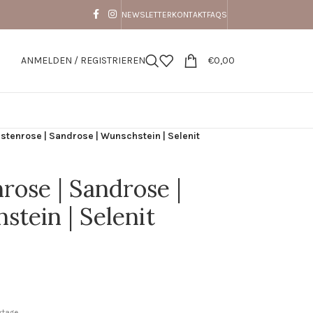
NEWSLETTER
KONTAKT
FAQS
ANMELDEN / REGISTRIEREN
€
0,00
stenrose | Sandrose | Wunschstein | Selenit
rose | Sandrose |
tein | Selenit
rktage