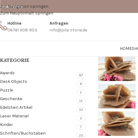
Zur Navigation springen
Laser Service
Zum Hauptinhalt springen
Hotline
Anfragen
06761 908-903
info@pila-stone.de
HOME
SH
KATEGORIE
Awards
87
Desk Objects
6
Puzzle
5
Geschenke
15
Edelstein Artikel
32
Laser Material
3
Kinder
7
Schriften/Buchstaben
25