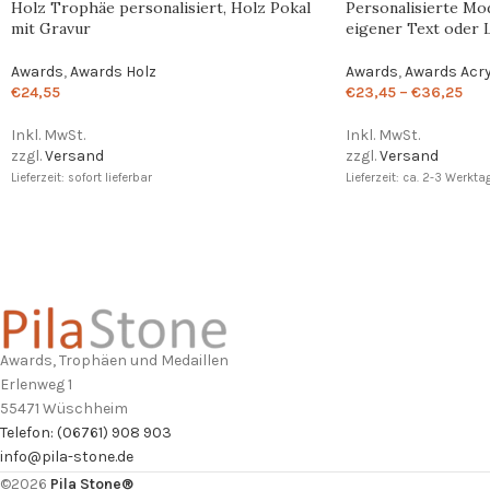
Holz Trophäe personalisiert, Holz Pokal
Personalisierte Mo
mit Gravur
eigener Text oder
Awards
,
Awards Holz
Awards
,
Awards Acry
€
24,55
€
23,45
–
€
36,25
Inkl. MwSt.
Inkl. MwSt.
zzgl.
Versand
zzgl.
Versand
Lieferzeit: sofort lieferbar
Lieferzeit: ca. 2-3 Werkta
Awards, Trophäen und Medaillen
Erlenweg 1
55471 Wüschheim
Telefon: (06761) 908 903
info@pila-stone.de
©2026
Pila Stone®