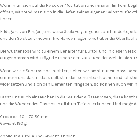
Wenn man sich auf die Reise der Meditation und inneren Einkehr begibt,
öffnen, während man sich in die Tiefen seines eigenen Selbst zurückz
finden.
Hildegard von Bingen, eine weise Seele vergangener Jahrhunderte, erk
und den Geist zu erheben. Ihre Hände mögen einst über die Oberfläche
Die Wüstenrose wird zu einem Behälter für Duftöl, und in dieser Vers
aufgenommen wird, trägt die Essenz der Natur und der Welt in sich. Es i
Wenn wir die Sandrose betrachten, sehen wir nicht nur ein physisches 
erinnern uns daran, dass selbst in den scheinbar lebensfeindlichst
widersetzen und sich den Elementen hingeben, so können auch wir in
Lasst uns auch eintauchen in die Welt der Wüstenrosen, diese kostbar
und die Wunder des Daseins in all ihrer Tiefe zu erkunden. Und möge de
Größe ca. 90 x 70 50 mm
Gewicht 190 g
Abbildung, Größe und Gewicht ähnlich.