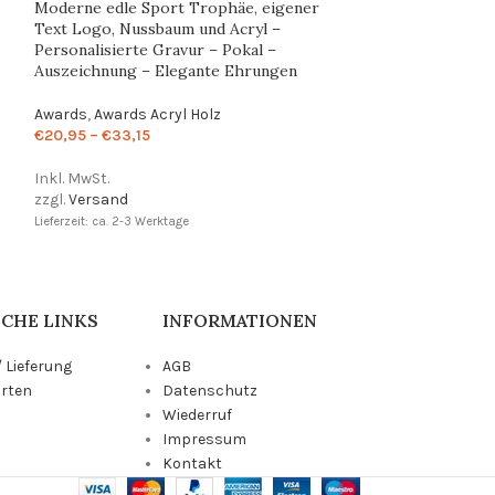
Moderne edle Sport Trophäe, eigener
Moderne edle S
Text Logo, Nussbaum und Acryl –
Personalisierte 
Personalisierte Gravur – Pokal –
Auszeichnung – 
Auszeichnung – Elegante Ehrungen
Awards
,
Awards A
Awards
,
Awards Acryl Holz
€
28,95
€
20,95
–
€
33,15
Inkl. MwSt.
Inkl. MwSt.
zzgl.
Versand
zzgl.
Versand
Lieferzeit: ca. 2-3 We
Lieferzeit: ca. 2-3 Werktage
CHE LINKS
INFORMATIONEN
 Lieferung
AGB
rten
Datenschutz
Wiederruf
Impressum
Kontakt