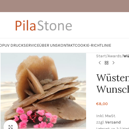
OP
UV DRUCK
SERVICE
ÜBER UNS
KONTAKT
COOKIE-RICHTLINIE
Start
/
Awards
/
Wü
Wüsten
Wunschs
€
8,00
Inkl. MwSt.
zzgl.
Versand
Zum Vergrößern klicken
Lieferzeit: ca. 2-3 We