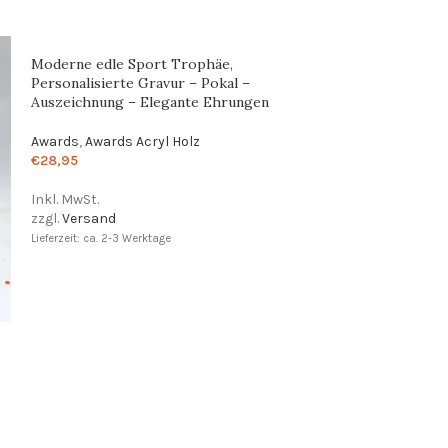
Moderne edle Sport Trophäe,
Personalisierte Gravur – Pokal –
Auszeichnung – Elegante Ehrungen
Awards
,
Awards Acryl Holz
€
28,95
Inkl. MwSt.
zzgl.
Versand
Lieferzeit: ca. 2-3 Werktage
Moderne edle Tr
Text oder Logo,
Nussbaum und Ac
Pokal
Awards
,
Awards A
€
21,45