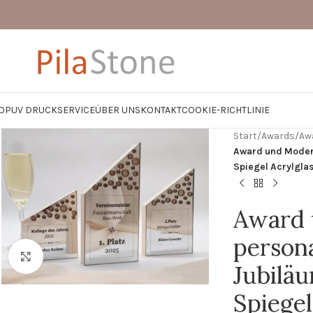
OP
UV DRUCK
SERVICE
ÜBER UNS
KONTAKT
COOKIE-RICHTLINIE
Start
/
Awards
/
Aw
Award und Modern
Spiegel Acrylgla
Award 
persona
Zum Vergrößern klicken
Jubilä
Spiegel