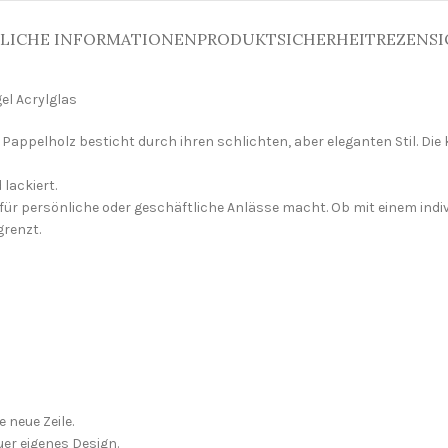
LICHE INFORMATIONEN
PRODUKTSICHERHEIT
REZENSI
el Acrylglas
ppelholz besticht durch ihren schlichten, aber eleganten Stil. Die k
 lackiert.
 für persönliche oder geschäftliche Anlässe macht. Ob mit einem indivi
grenzt.
 neue Zeile.
uer eigenes Design.