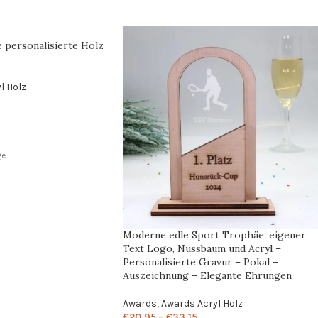
personalisierte Holz
l Holz
ge
Moderne edle Sport Trophäe, eigener
Text Logo, Nussbaum und Acryl –
Personalisierte Gravur – Pokal –
Auszeichnung – Elegante Ehrungen
Awards
,
Awards Acryl Holz
€
20,95
–
€
33,15