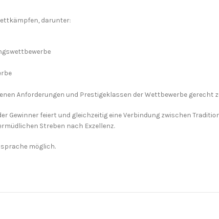
 Wettkämpfen, darunter:
ungswettbewerbe
erbe
edenen Anforderungen und Prestigeklassen der Wettbewerbe gerecht z
der Gewinner feiert und gleichzeitig eine Verbindung zwischen Traditi
ermüdlichen Streben nach Exzellenz.
bsprache möglich.