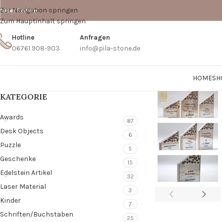
Zur Navigation springen
Laser Service
Zum Hauptinhalt springen
Hotline
Anfragen
06761 908-903
info@pila-stone.de
HOME
SH
KATEGORIE
Awards
87
Desk Objects
6
Puzzle
5
Geschenke
15
Edelstein Artikel
32
Laser Material
3
Kinder
7
Schriften/Buchstaben
25