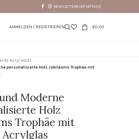
NEWSLETTER
KONTAKT
FAQS
ANMELDEN / REGISTRIEREN
€
0,00
ards Acryl Holz
/
e personalisierte Holz Jubiläums Trophäe mit
s
und Moderne
lisierte Holz
ums Trophäe mit
 Acrylglas