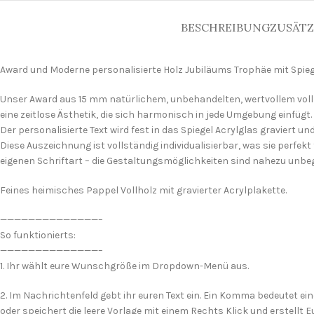
BESCHREIBUNG
ZUSÄTZ
Award und Moderne personalisierte Holz Jubiläums Trophäe mit Spieg
Unser Award aus 15 mm natürlichem, unbehandelten, wertvollem voll Pa
eine zeitlose Ästhetik, die sich harmonisch in jede Umgebung einfügt.
Der personalisierte Text wird fest in das Spiegel Acrylglas graviert und
Diese Auszeichnung ist vollständig individualisierbar, was sie perfekt
eigenen Schriftart – die Gestaltungsmöglichkeiten sind nahezu unbe
Feines heimisches Pappel Vollholz mit gravierter Acrylplakette.
——————————————–
So funktionierts:
——————————————–
1. Ihr wählt eure Wunschgröße im Dropdown-Menü aus.
2. Im Nachrichtenfeld gebt ihr euren Text ein. Ein Komma bedeutet eine
oder speichert die leere Vorlage mit einem Rechts Klick und erstellt E