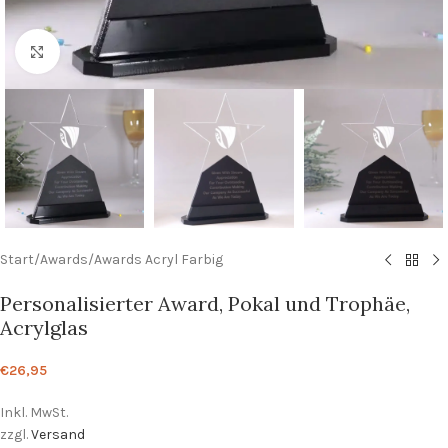
Zum Vergrößern klicken
Start
/
Awards
/
Awards Acryl Farbig
Personalisierter Award, Pokal und Trophäe,
Acrylglas
€
26,95
Inkl. MwSt.
zzgl.
Versand